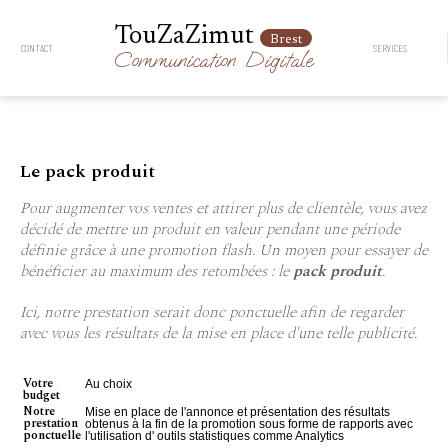
TouZaZimut
Brest
CONTACT
SERVICES
Communication
Digitale
Le pack produit
Pour augmenter vos ventes et attirer plus de clientèle, vous avez
décidé de mettre un produit en valeur pendant une période
définie grâce à une promotion flash. Un moyen pour essayer de
bénéficier au maximum des retombées : le
pack produit
.
Ici, notre prestation serait donc ponctuelle afin de regarder
avec vous les résultats de la mise en place d'une telle publicité.
Votre
Au choix
budget
Notre
Mise en place de l'annonce et présentation des résultats
prestation
obtenus à la fin de la promotion sous forme de rapports avec
ponctuelle
l'utilisation d' outils statistiques comme Analytics