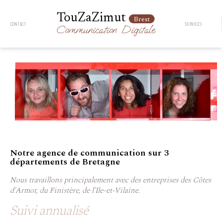
TouZaZimut
Brest
CONTACT
SERVICES
Communication
Digitale
Notre agence de communication sur 3
départements de Bretagne
Nous travaillons principalement avec des entreprises des Côtes
d'Armor, du Finistère, de l'Ile-et-Vilaine.
Suivi annualisé