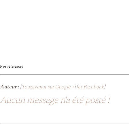
Nos références
Auteur :
[
Touzazimut sur Google +
] [
et Facebook
]
Aucun message n'a été posté !