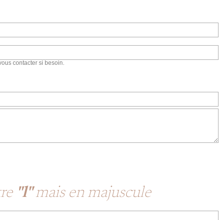
vous contacter si besoin.
tre
"l"
mais en majuscule