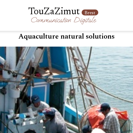
TouZaZimut
Brest
Communication
Digitale
Aquaculture natural solutions