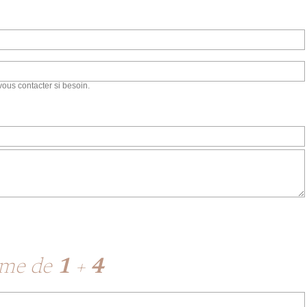
vous contacter si besoin.
mme de
1
+
4