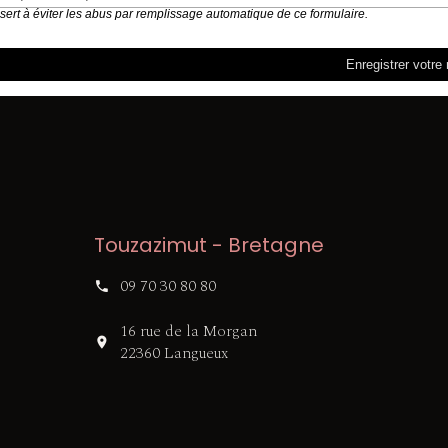
 sert à éviter les abus par remplissage automatique de ce formulaire.
Touzazimut - Bretagne
09 70 30 80 80
16 rue de la Morgan
22360 Langueux