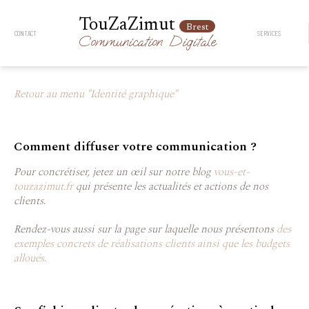
TouZaZimut
Brest
CONTACT
SERVICES
Communication
Digitale
Retour au menu "Identité graphique"
Comment diffuser votre communication ?
Pour concrétiser, jetez un œil sur notre blog
vous-et-
touzazimut.fr
qui présente les actualités et actions de nos
clients.
Rendez-vous aussi sur la page sur laquelle nous présentons
des
exemples concrets de réalisations clients ainsi que les budgets
alloués.