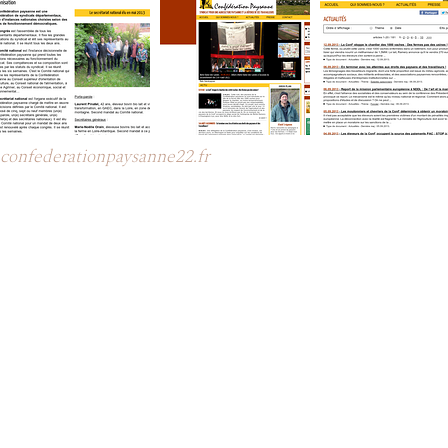
confederationpaysanne22.fr