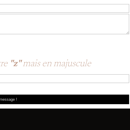
tre
"z"
mais en majuscule