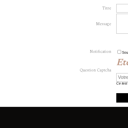
Titre
Message
Notification
Sou
Et
Question Captcha
Ce test