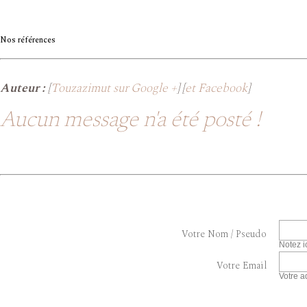
Nos références
Auteur :
[
Touzazimut sur Google +
] [
et Facebook
]
Aucun message n'a été posté !
Votre Nom / Pseudo
Notez i
Votre Email
Votre a