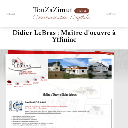
TouZaZimut
Brest
CONTACT
SERVICES
Communication
Digitale
Didier LeBras : Maître d'oeuvre à
Yffiniac