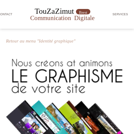
TouZaZimut
Brest
CONTACT
SERVICES
Communication
Digitale
Retour au menu "Identité graphique"