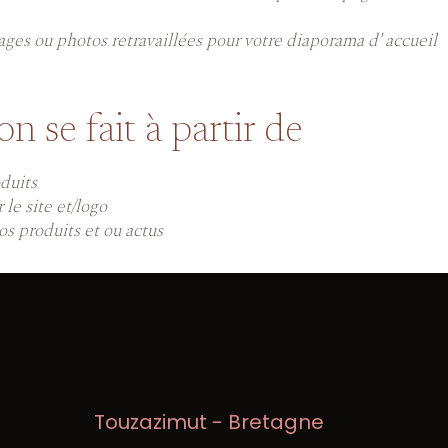
ages ou photos retravaillées pour votre diaporama d' accueil
on se fait à partir de
duits
 le site et/logo
os produits et ou actus
Touzazimut - Bretagne