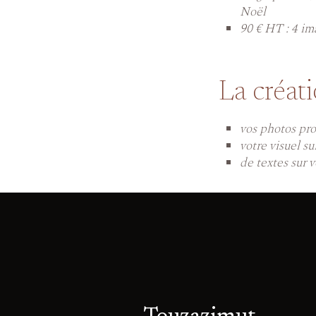
Noël
90 € HT : 4 im
La créati
vos photos pro
votre visuel sur
de textes sur v