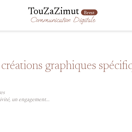
TouZaZimut
Brest
Communication
Digitale
t créations graphiques spécif
res
ivité, un engagement...