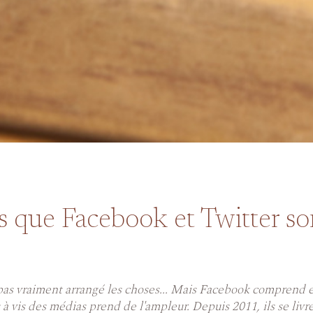
s que Facebook et Twitter so
pas vraiment arrangé les choses... Mais Facebook comprend en
à vis des médias prend de l'ampleur. Depuis 2011, ils se livr