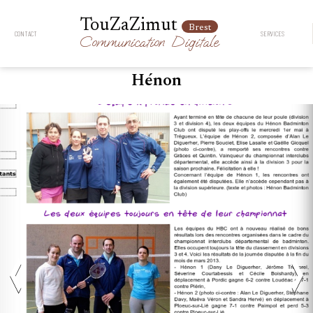
TouZaZimut
Brest
CONTACT
SERVICES
Communication
Digitale
Hénon