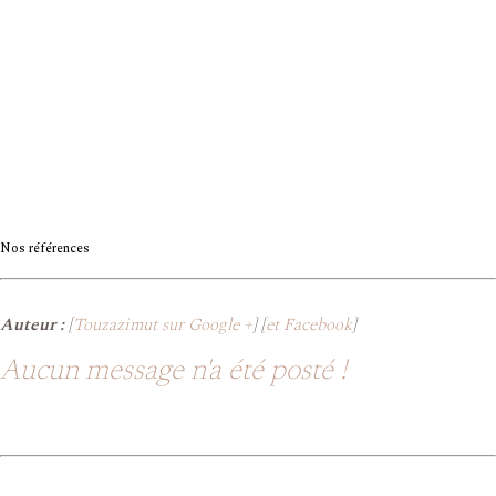
Nos références
Auteur :
[
Touzazimut sur Google +
] [
et Facebook
]
Aucun message n'a été posté !