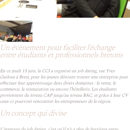
Un évènement pour faciliter l'échange
entre étudiants et professionnels bretons
En ce jeudi 13 juin, la CCI a organisé un job dating, rue Yves
Guiloux à Brest, pour les jeunes désirant trouver une entreprise pour
effectuer leur apprentissage dans divers domaines : la vente, le
commerce, la restauration ou encore l’hôtellerie. Les étudiants
proviennent du niveau CAP jusqu'au niveau BAC, et grâce à leur CV
ceux-ci pourront rencontrer les entrepreneurs de la région.
Un concept qui divise
L'avantage du job dating, c'est qu'il n'y a plus de barrières entre