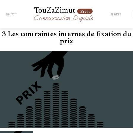
TouZaZimut
Brest
CONTACT
SERVICES
Communication
Digitale
3 Les contraintes internes de fixation du
prix