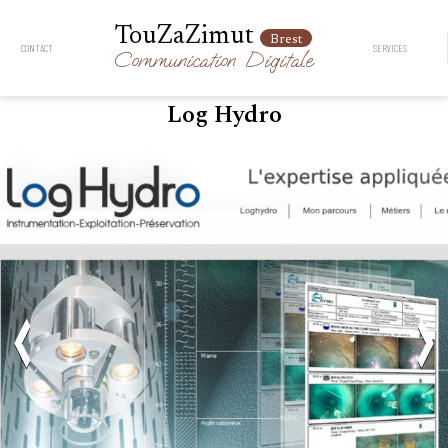
TouZaZimut
Brest
CONTACT
SERVICES
Communication
Digitale
Log Hydro