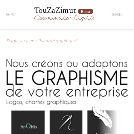
TouZaZimut
Brest
CONTACT
SERVICES
Communication
Digitale
Retour au menu "Identité graphique"