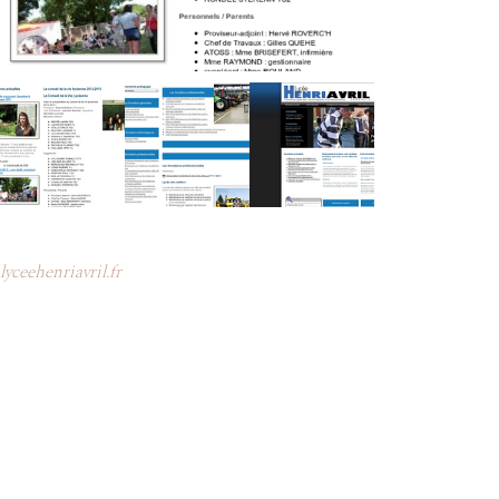
lyceehenriavril.fr