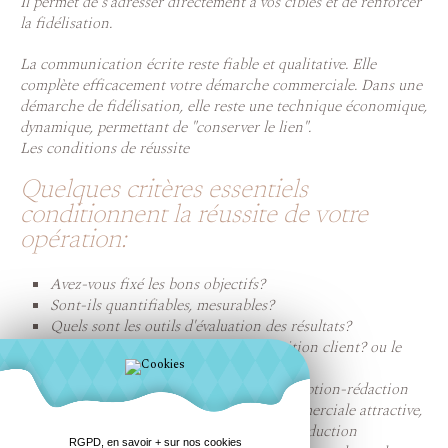
Il permet de s'adresser directement à vos cibles et de renforcer
la fidélisation.
La communication écrite reste fiable et qualitative. Elle
complète efficacement votre démarche commerciale. Dans une
démarche de fidélisation, elle reste une technique économique,
dynamique, permettant de "conserver le lien".
Les conditions de réussite
Quelques critères essentiels
conditionnent la réussite de votre
opération:
Avez-vous fixé les bons objectifs?
Sont-ils quantifiables, mesurables?
Quels sont les outils d'évaluation des résultats?
Pouvez-vous calculer le coût d'acquisition client? ou le
coût de fidélisation?
La qualité et de l'originalité de la conception-rédaction
des documents. En effet, une offre commerciale attractive,
une bonne accroche, une phrase d'introduction
RGPD, en savoir + sur nos cookies