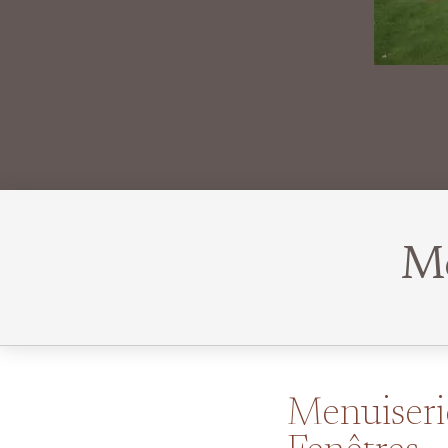
Me
Menuiseri