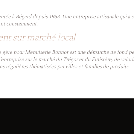
antée à Bégard depuis 1963. Une entreprise artisanale qui a s
ant constamment.
nt sur marché local
pe gère pour Menuiserie Bonnot est une démarche de fond per
entreprise sur le marché du Trégor et du Finistère, de valoris
ns régulières thématisées par villes et familles de produits.