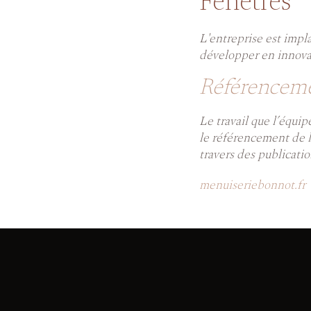
Fenêtres
L'entreprise est impl
développer en innov
Référenceme
Le travail que l’équi
le référencement de l'
travers des publicatio
menuiseriebonnot.fr