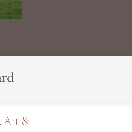
ard
 Art &