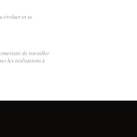
u évoluer et se
mettant de travailler
er les réalisations à