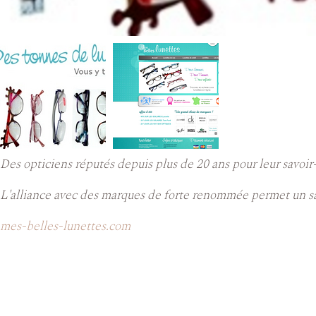
Des opticiens réputés depuis plus de 20 ans pour leur savoir-
L'alliance avec des marques de forte renommée permet un sa
mes-belles-lunettes.com