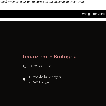
 sert à éviter les abus par remplissage automatique de ce formulaire.
Touzazimut - Bretagne
09 70 30 80 80
16 rue de la Morgan
22360 Langueux