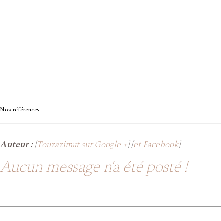
Nos références
Auteur :
[
Touzazimut sur Google +
] [
et Facebook
]
Aucun message n'a été posté !