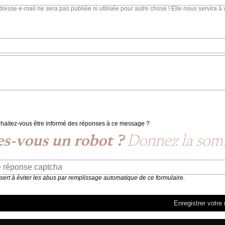
dresse e-mail ne sera pas publiée ni utilisée pour autre chose ! Elle nous servira à 
haitez-vous être informé des réponses à ce message ?
es-vous un robot ?
Donnez la so
 sert à éviter les abus par remplissage automatique de ce formulaire.