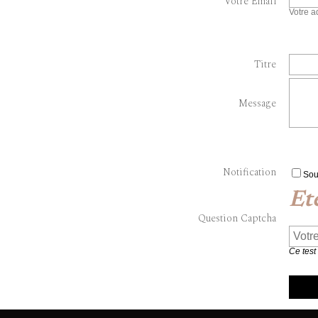
Votre Email
Votre a
Titre
Message
Notification
Sou
Et
Question Captcha
Ce test