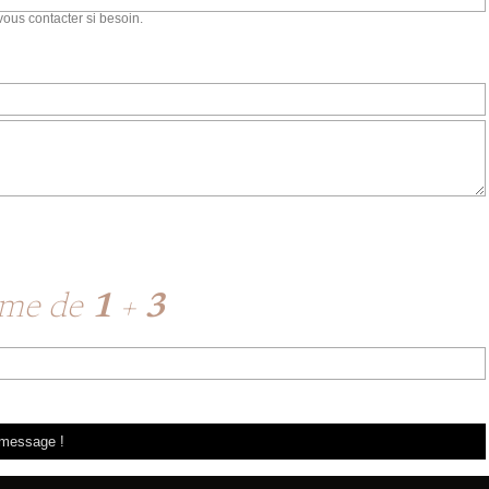
vous contacter si besoin.
mme de
1
+
3