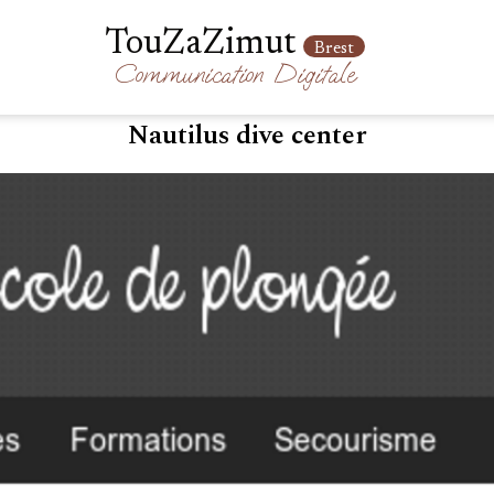
TouZaZimut
Brest
Communication
Digitale
Nautilus dive center