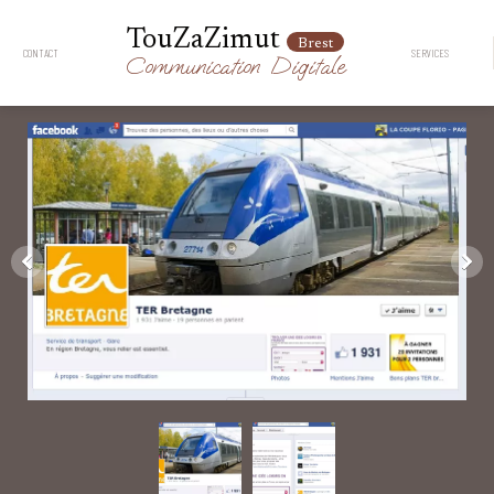
TouZaZimut
Brest
CONTACT
SERVICES
Communication
Digitale