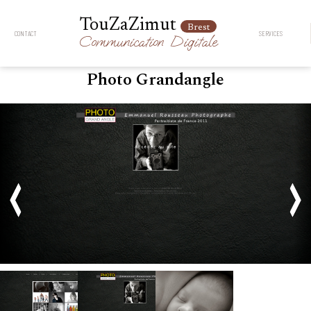
TouZaZimut
Brest
CONTACT
SERVICES
Communication
Digitale
Photo Grandangle