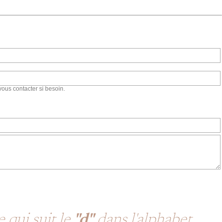
vous contacter si besoin.
 qui suit le
"d"
dans l'alphabet