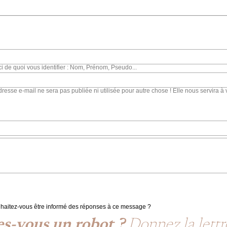
ci de quoi vous identifier : Nom, Prénom, Pseudo...
dresse e-mail ne sera pas publiée ni utilisée pour autre chose ! Elle nous servira à 
haitez-vous être informé des réponses à ce message ?
es-vous un robot ?
Donnez la lettre