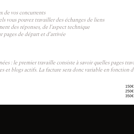
eux de vos concurrents
uels vous pouvez travailler des échanges de liens
ement des réponses, de l’aspect technique
r pages de départ et d’arrivée
ées : le premier travaille consiste à savoir quelles pages tra
tes et blogs actifs. La facture sera donc variable en fonction
150€
250€
350€