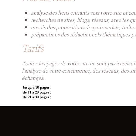
analyse des liens entrants vers votre site et c
recherches de sites, blogs, réseaux, avec les q
envois des propositions de partenariats, trait
préparations des rédactionnels thématiques pa
Tarifs
Toutes les pages de votre site ne sont pas à concern
l'analyse de votre concurrence, des réseaux, des si
échanges.
Jusqu’à 10 pages :
de 11 à 20 pages :
de 21 à 30 pages :