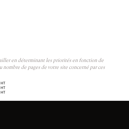
vailler en déterminant les priorités en fonction de
 du nombre de pages de votre site concerné par ces
 HT
 HT
 HT