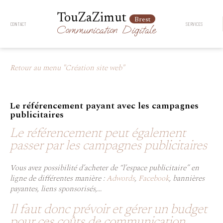
TouZaZimut
Brest
CONTACT
SERVICES
Communication
Digitale
Retour au menu "Création site web"
Le référencement payant avec les campagnes
publicitaires
Le référencement peut également
passer par les campagnes publicitaires
Vous avez possibilité d’acheter de “l’espace publicitaire” en
ligne de différentes manière :
Adwords
,
Facebook
, bannières
payantes, liens sponsorisés,...
Il faut donc prévoir et gérer un budget
pour ces coûts de communication.