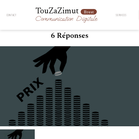
TouZaZimut
Brest
CONTACT
SERVICES
Communication
Digitale
6 Réponses