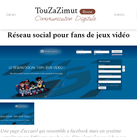
TouZaZimut
Brest
CONTACT
SERVICES
Communication
Digitale
Réseau social pour fans de jeux vidéo
Une page d'accueil qui ressemble a facebook mais un système