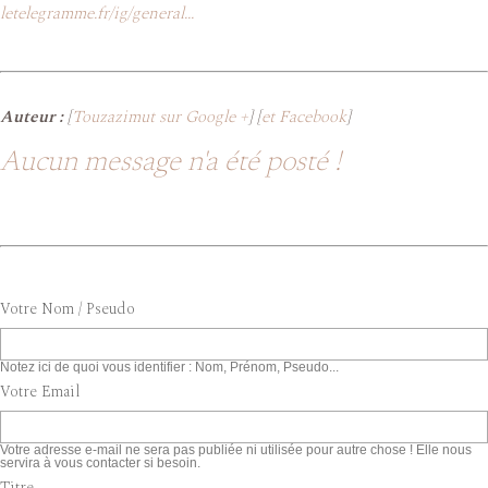
letelegramme.fr/ig/general...
Auteur :
[
Touzazimut sur Google +
] [
et Facebook
]
Aucun message n'a été posté !
Votre Nom / Pseudo
Notez ici de quoi vous identifier : Nom, Prénom, Pseudo...
Votre Email
Votre adresse e-mail ne sera pas publiée ni utilisée pour autre chose ! Elle nous
servira à vous contacter si besoin.
Titre