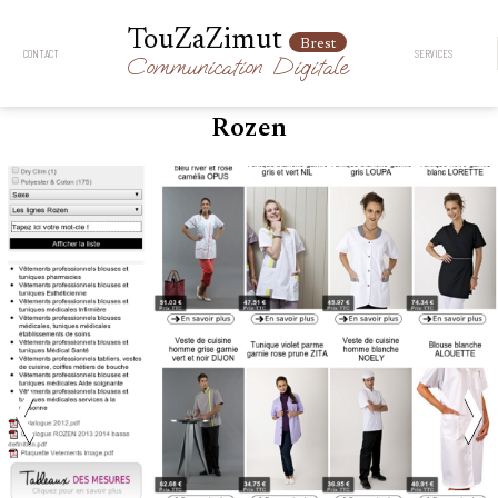
TouZaZimut
Brest
CONTACT
SERVICES
Communication
Digitale
Rozen