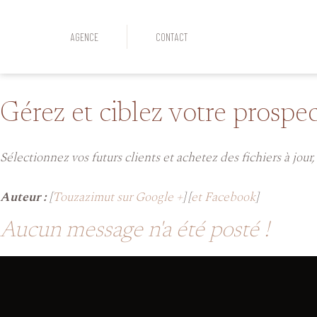
AGENCE
CONTACT
Gérez et ciblez votre prospe
Sélectionnez vos futurs clients et achetez des fichiers à jour
Auteur :
[
Touzazimut sur Google +
] [
et Facebook
]
Aucun message n'a été posté !