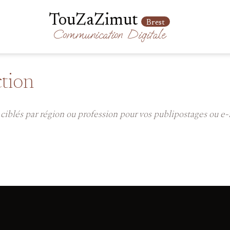
TouZaZimut
Brest
Communication
Digitale
ction
, ciblés par région ou profession pour vos publipostages ou e-