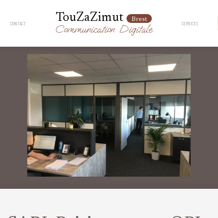
TouZaZimut
Brest
CONTACT
SERVICES
Communication
Digitale