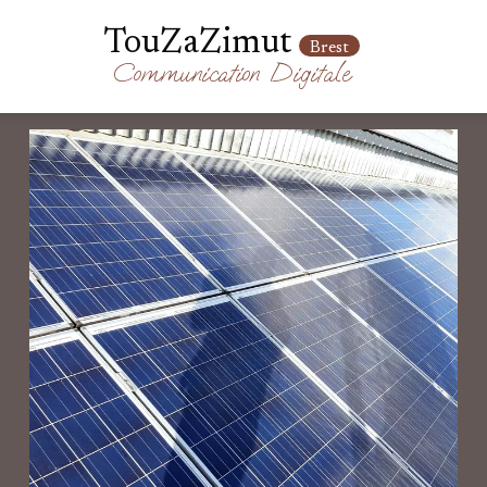
TouZaZimut
Brest
Communication
Digitale