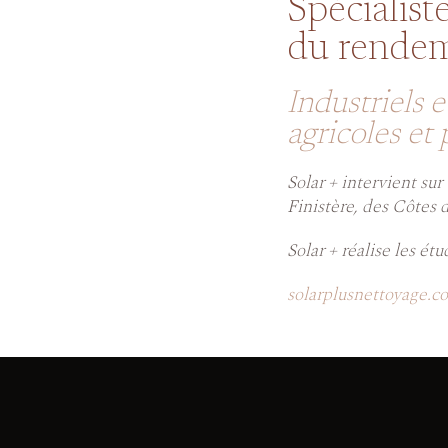
Spécialist
du rendem
Industriels e
agricoles et 
Solar + intervient sur
Finistère, des Côtes 
Solar + réalise les ét
solarplusnettoyage.c