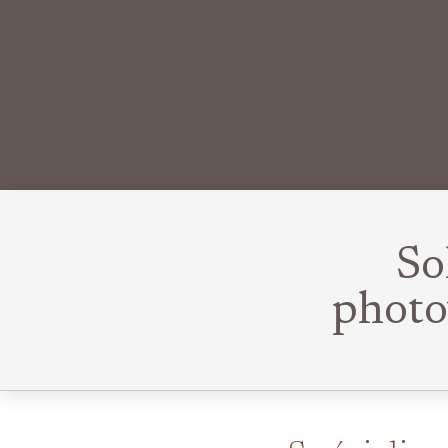
So
photo