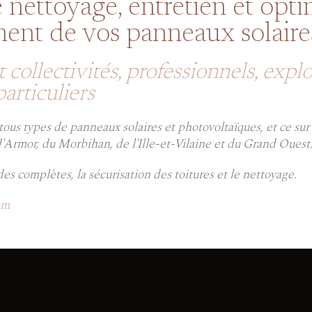
e nettoyage, entretien et opti
ent de vos panneaux solaire
t collectivités, professionnels, expl
particuliers
 tous types de panneaux solaires et photovoltaïques, et ce su
d'Armor, du Morbihan, de l'Ille-et-Vilaine et du Grand Ouest
udes complètes, la sécurisation des toitures et le nettoyage.
om