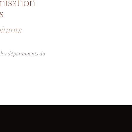
misation
s
oitants
r les départements du
.