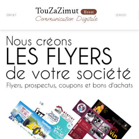
TouZaZimut
Brest
CONTACT
SERVICES
Communication
Digitale