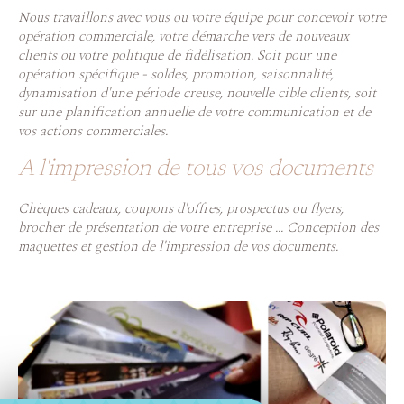
Nous travaillons avec vous ou votre équipe pour concevoir votre
opération commerciale, votre démarche vers de nouveaux
clients ou votre politique de fidélisation. Soit pour une
opération spécifique - soldes, promotion, saisonnalité,
dynamisation d'une période creuse, nouvelle cible clients, soit
sur une planification annuelle de votre communication et de
vos actions commerciales.
A l'impression de tous vos documents
Chèques cadeaux, coupons d'offres, prospectus ou flyers,
brocher de présentation de votre entreprise ... Conception des
maquettes et gestion de l'impression de vos documents.