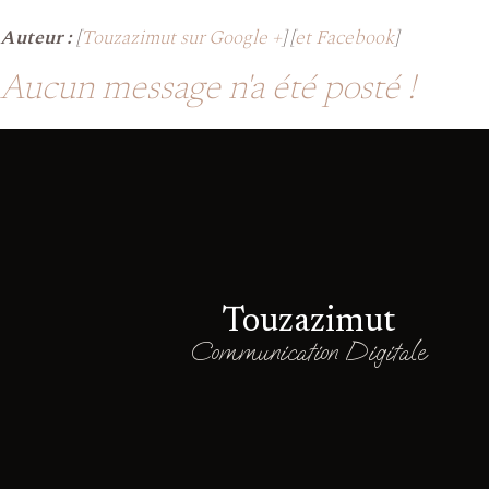
Auteur :
[
Touzazimut sur Google +
] [
et Facebook
]
Aucun message n'a été posté !
Touzazimut
Communication Digitale