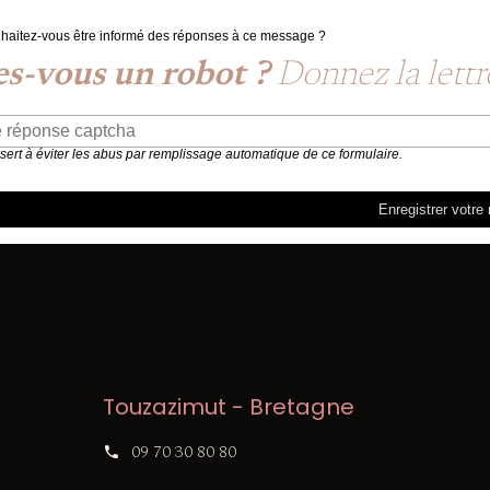
haitez-vous être informé des réponses à ce message ?
es-vous un robot ?
Donnez la lettre
 sert à éviter les abus par remplissage automatique de ce formulaire.
Touzazimut - Bretagne
09 70 30 80 80