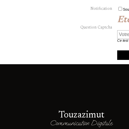
Notification
Sou
Et
Question Captcha
Ce test
Touzazimut
Communication Digitale