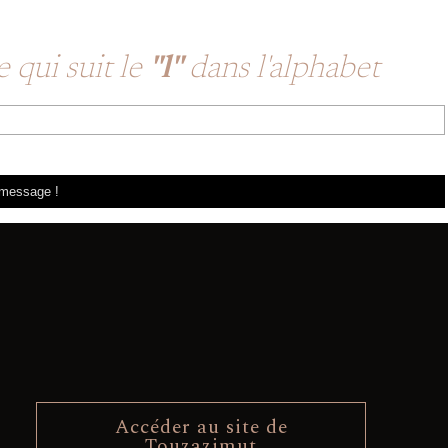
 qui suit le
"l"
dans l'alphabet
Accéder au site de
Touzazimut