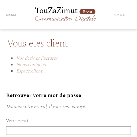
TouZaZimut
Brest
CONTACT
SERVICES
Communication
Digitale
Vous etes client
Vos devis et Factures
Nous contacter
Espace client
Retrouver votre mot de passe
Donnez votre e-mail, il vous sera envoyé.
Votre e-mail