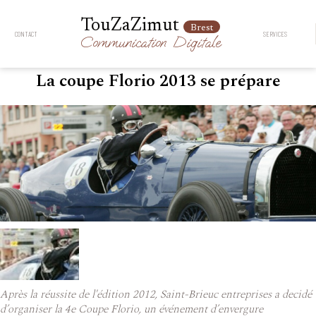
TouZaZimut
Brest
CONTACT
SERVICES
Communication
Digitale
La coupe Florio 2013 se prépare
Après la réussite de l'édition 2012, Saint-Brieuc entreprises a decidé
d’organiser la 4e Coupe Florio, un événement d’envergure