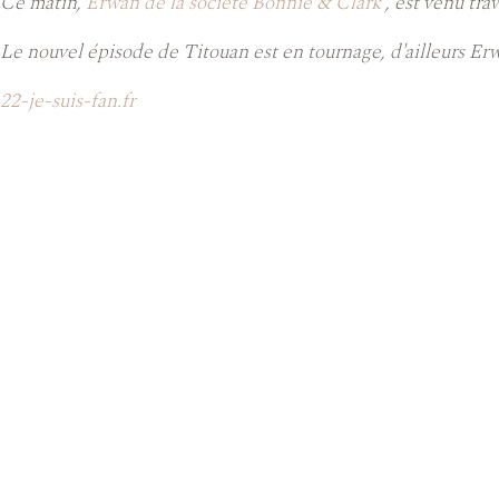
Ce matin,
Erwan de la société Bonnie & Clark
, est venu tra
Le nouvel épisode de Titouan est en tournage, d'ailleurs Er
22-je-suis-fan.fr