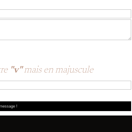
tre
"v"
mais en majuscule