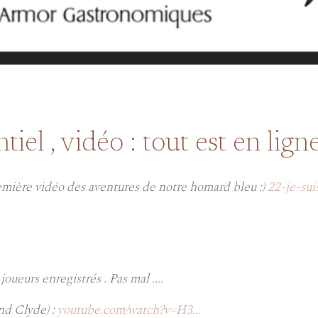
iel , vidéo : tout est en lign
emière vidéo des aventures de notre homard bleu :)
22-je-sui
ueurs enregistrés . Pas mal ....
nd Clyde) :
youtube.com/watch?v=H3...