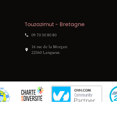
Touzazimut - Bretagne
09 70 30 80 80
16 rue de la Morgan
22360 Langueux
Touzazimut - Communication Digitale
-
Contact
-