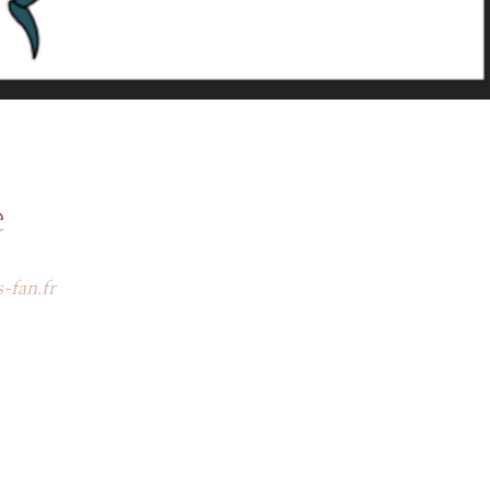
e
s-fan.fr