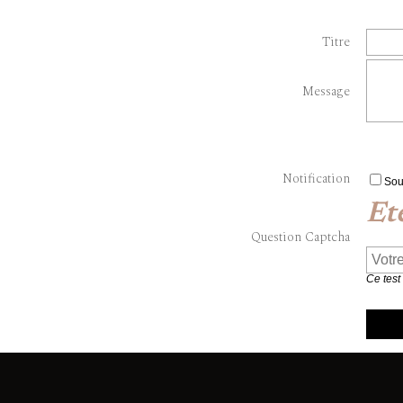
Titre
Message
Notification
Sou
Et
Question Captcha
Ce test