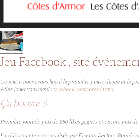
Jeu Facebook , site événement
Ce matin nous avons lancé la première phase du jeu et la pr
Allez jouer vous aussi :
facebook.com/cotesdarmo...
Ça booste :)
Première journée plus de 250 likes gagnés et encore plus de jo
La vidéo number one réalisée par Erwann Leclerc (Bonnie a