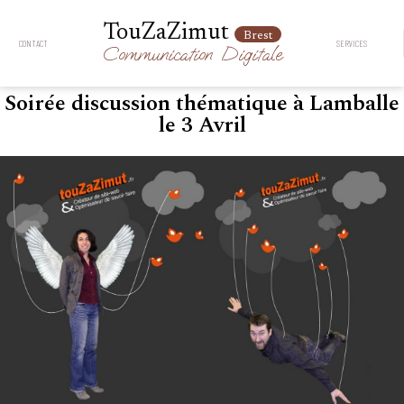
TouZaZimut
Brest
CONTACT
SERVICES
Communication
Digitale
Soirée discussion thématique à Lamballe
le 3 Avril