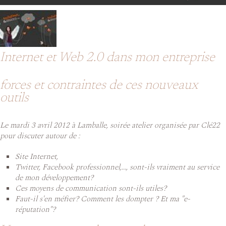
Internet et Web 2.0 dans mon entreprise
forces et contraintes de ces nouveaux
outils
Le mardi 3 avril 2012 à Lamballe, soirée atelier organisée par Clé22
pour discuter autour de :
Site Internet,
Twitter, Facebook professionnel,..., sont-ils vraiment au service
de mon développement?
Ces moyens de communication sont-ils utiles?
Faut-il s'en méfier? Comment les dompter ? Et ma "e-
réputation"?