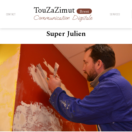
TouZaZimut
Brest
CONTACT
SERVICES
Communication
Digitale
Super Julien