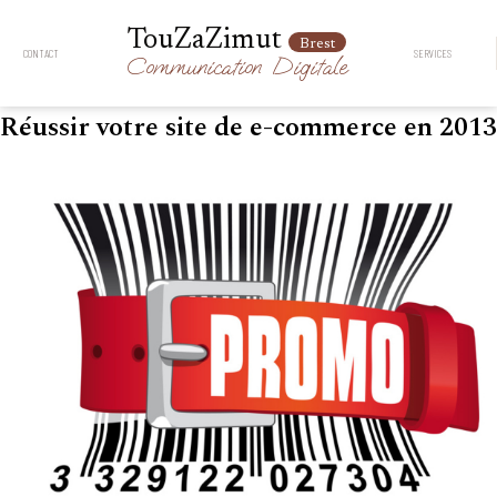
TouZaZimut
Brest
CONTACT
SERVICES
Communication
Digitale
Réussir votre site de e-commerce en 2013